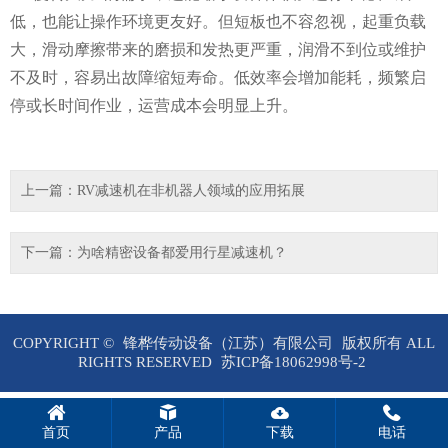
低，也能让操作环境更友好。但短板也不容忽视，起重负载
大，滑动摩擦带来的磨损和发热更严重，润滑不到位或维护
不及时，容易出故障缩短寿命。低效率会增加能耗，频繁启
停或长时间作业，运营成本会明显上升。
上一篇：
RV减速机在非机器人领域的应用拓展
下一篇：
为啥精密设备都爱用行星减速机？
COPYRIGHT ©
锋桦传动设备（江苏）有限公司
版权所有 ALL
RIGHTS RESERVED
苏ICP备18062998号-2
首页
产品
下载
电话